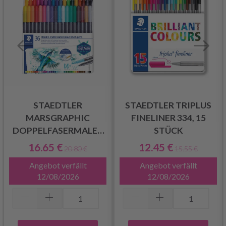
STAEDTLER
STAEDTLER TRIPLUS
MARSGRAPHIC
FINELINER 334, 15
DOPPELFASERMALER
STÜCK
MIT PINSELSPITZE,
16.65 €
12.45 €
20.80 €
15.55 €
WASSERVERMALBAR,
Angebot verfällt
Angebot verfällt
36-TLG
12/08/2026
12/08/2026