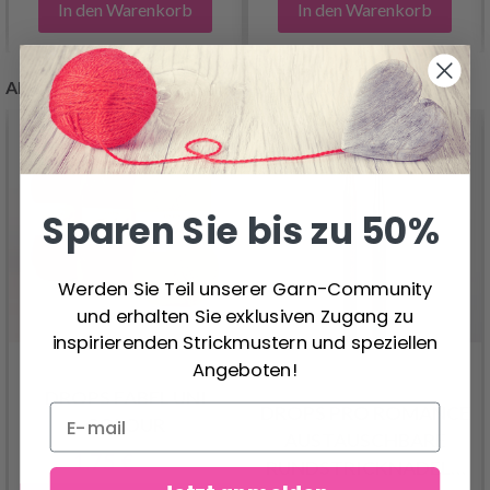
In den Warenkorb
In den Warenkorb
ANDERE KUNDEN KAUFTEN AUCH
24%
Rabatt
Sparen Sie bis zu 50%
Werden Sie Teil unserer Garn-Community
und erhalten Sie exklusiven Zugang zu
inspirierenden Strickmustern und speziellen
Angeboten!
DROPS FABEL UNI
DROPS PRO ROMANCE
COLOUR
AUSTAUSCHBARE
1.75 €
2.30 €
RUNDSTRICKNADELN