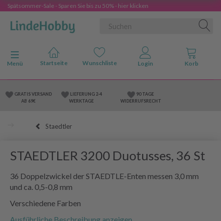
Spätsommer-Sale - Sparen Sie bis zu 50% - hier klicken
Anzeige ändern
Menü
GRATIS VERSAND
LIEFERUNG 2-4
90 TAGE
AB 69€
WERKTAGE
WIDERRUFSRECHT
Staedtler
STAEDTLER 3200 Duotusses, 36 St
36 Doppelzwickel der STAEDTLE-Enten messen 3,0 mm
und ca. 0,5-0,8 mm
Verschiedene Farben
Ausführliche Beschreibung anzeigen