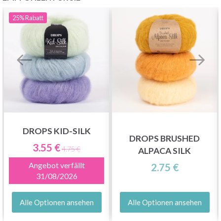
25%
Rabatt
DROPS KID-SILK
DROPS BRUSHED
3.55 €
4.75 €
ALPACA SILK
Angebot verfällt
2.75 €
31/08/2026
Alle Optionen ansehen
Alle Optionen ansehen