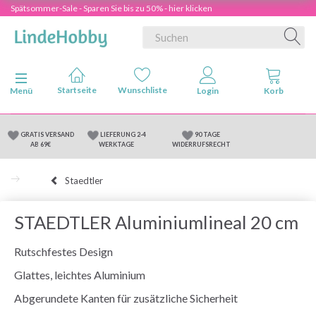
Spätsommer-Sale - Sparen Sie bis zu 50% - hier klicken
Anzeige ändern
Menü
GRATIS VERSAND
LIEFERUNG 2-4
90 TAGE
AB 69€
WERKTAGE
WIDERRUFSRECHT
Staedtler
STAEDTLER Aluminiumlineal 20 cm
Rutschfestes Design
Glattes, leichtes Aluminium
Abgerundete Kanten für zusätzliche Sicherheit