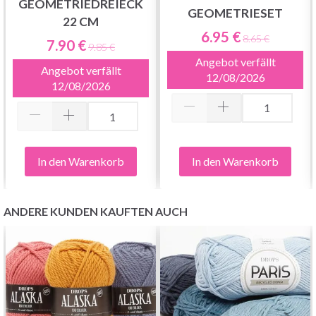
GEOMETRIEDREIECK
GEOMETRIESET
22 CM
6.95 €
8.65 €
7.90 €
9.85 €
Angebot verfällt
Angebot verfällt
12/08/2026
12/08/2026
In den Warenkorb
In den Warenkorb
ANDERE KUNDEN KAUFTEN AUCH