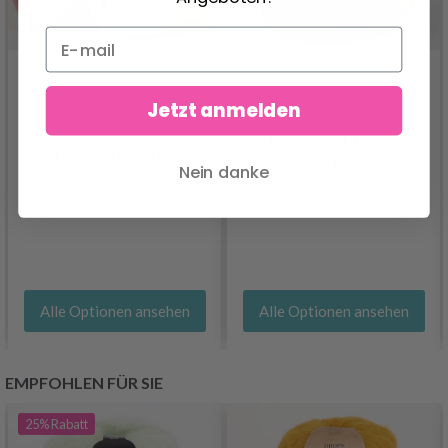
Jetzt anmelden
DROPS ALPACA
DROPS FLORA
BOUCLÉ
Nein danke
2.25 €
Preis ab
3.50 €
Alle Optionen ansehen
Alle Optionen ansehen
EMPFOHLEN FÜR SIE
25%
Rabatt