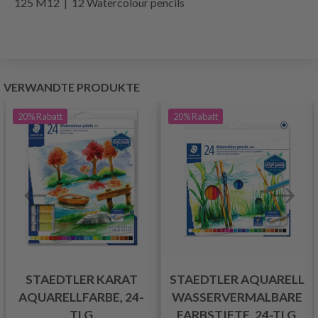
125 M12 | 12 Watercolour pencils
VERWANDTE PRODUKTE
20%
Rabatt
20%
Rabatt
STAEDTLER KARAT
STAEDTLER AQUARELL
AQUARELLFARBE, 24-
WASSERVERMALBARE
TLG
FARBSTIFTE, 24-TLG