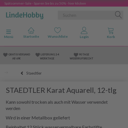
Spätsommer-Sale - Sparen Sie bis zu 50% - hier klicken
Anzeige ändern
Menü
GRATIS VERSAND
LIEFERUNG 2-4
90 TAGE
AB 69€
WERKTAGE
WIDERRUFSRECHT
Staedtler
STAEDTLER Karat Aquarell, 12-tlg
Kann sowohl trocken als auch mit Wasser verwendet
werden
Wird in einer Metallbox geliefert
Beinhaltet 12 Stück wasservermalbare Farbstifte