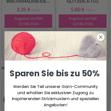
WACHSMALKREIDEN,
GLITZER, 6-TLG
12 STÜCK
3.35 €
5.80 €
4.20 €
7.25 €
Angebot verfällt
Angebot verfällt
12/08/2026
12/08/2026
In den Warenkorb
In den Warenkorb
ANDERE KUNDEN KAUFTEN AUCH
Sparen Sie bis zu 50%
Werden Sie Teil unserer Garn-Community
und erhalten Sie exklusiven Zugang zu
inspirierenden Strickmustern und speziellen
Angeboten!