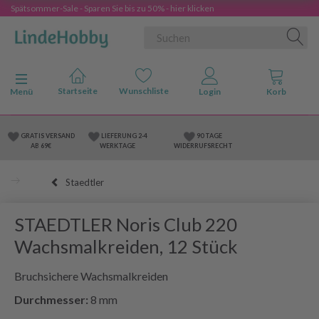
Spätsommer-Sale - Sparen Sie bis zu 50% - hier klicken
Anzeige ändern
Menü
GRATIS VERSAND
LIEFERUNG 2-4
90 TAGE
AB 69€
WERKTAGE
WIDERRUFSRECHT
Staedtler
STAEDTLER Noris Club 220
Wachsmalkreiden, 12 Stück
Bruchsichere Wachsmalkreiden
Durchmesser:
8 mm