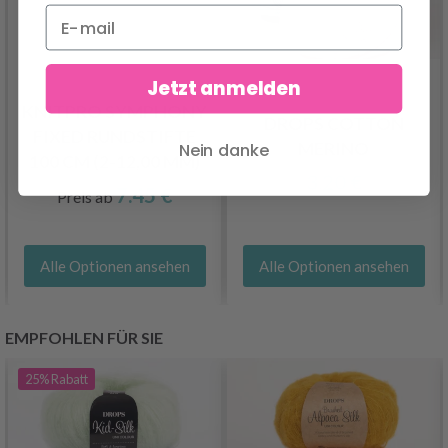
Jetzt anmelden
KNITPRO SYMPHONY
DROPS COTTON
FIXED RUNDSTIFTE
Nein danke
MERINO
100 CM (2-12,00 MM)
3.20 €
7.45 €
Preis ab
Alle Optionen ansehen
Alle Optionen ansehen
EMPFOHLEN FÜR SIE
25%
Rabatt