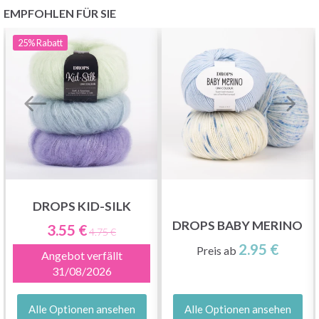
EMPFOHLEN FÜR SIE
25%
Rabatt
DROPS KID-SILK
DROPS BABY MERINO
3.55 €
4.75 €
2.95 €
Preis ab
Angebot verfällt
31/08/2026
Alle Optionen ansehen
Alle Optionen ansehen