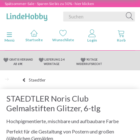
Spätsommer-Sale - Sparen Sie bis zu 50% - hier klicken
Anzeige ändern
Menü
GRATIS VERSAND
LIEFERUNG 2-4
90 TAGE
AB 69€
WERKTAGE
WIDERRUFSRECHT
Staedtler
STAEDTLER Noris Club
Gelmalstiften Glitzer, 6-tlg
Hochpigmentierte, mischbare und aufbaubare Farbe
Perfekt für die Gestaltung von Postern und großen
ölähnlichen Gemälden