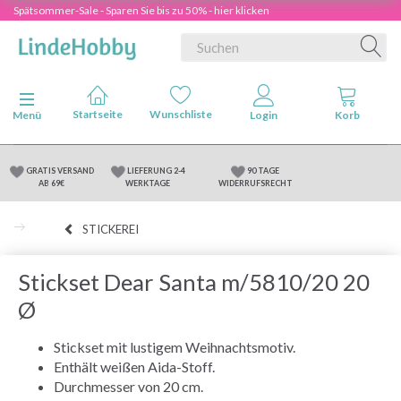
Spätsommer-Sale - Sparen Sie bis zu 50% - hier klicken
Anzeige ändern
Menü
GRATIS VERSAND
LIEFERUNG 2-4
90 TAGE
AB 69€
WERKTAGE
WIDERRUFSRECHT
STICKEREI
Stickset Dear Santa m/5810/20 20
Ø
Stickset mit lustigem Weihnachtsmotiv.
Enthält weißen Aida-Stoff.
Durchmesser von 20 cm.