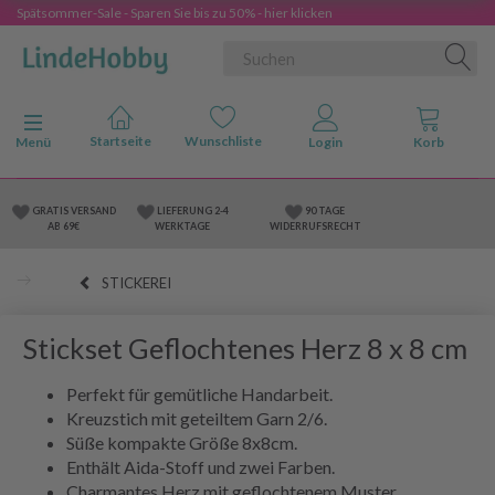
Spätsommer-Sale - Sparen Sie bis zu 50% - hier klicken
Anzeige ändern
Menü
GRATIS VERSAND
LIEFERUNG 2-4
90 TAGE
AB 69€
WERKTAGE
WIDERRUFSRECHT
STICKEREI
Stickset Geflochtenes Herz 8 x 8 cm
Perfekt für gemütliche Handarbeit.
Kreuzstich mit geteiltem Garn 2/6.
Süße kompakte Größe 8x8cm.
Enthält Aida-Stoff und zwei Farben.
Charmantes Herz mit geflochtenem Muster.