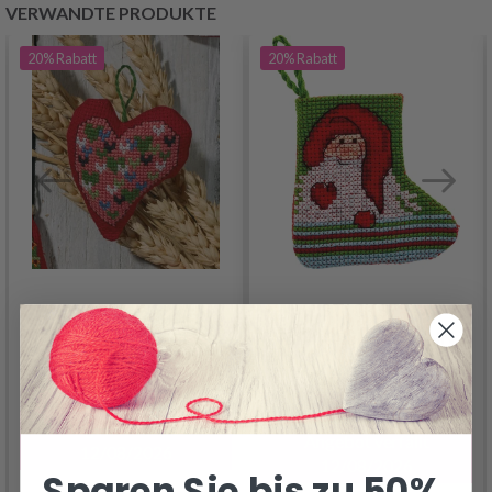
VERWANDTE PRODUKTE
20%
Rabatt
20%
Rabatt
STICKSET
STICKSET HERZEN IN
WEIHNACHTSMANN 7
ROT 7 X 8 CM
X 7 CM
7.55 €
9.40 €
7.55 €
9.40 €
Angebot verfällt
Angebot verfällt
12/08/2026
12/08/2026
Sparen Sie bis zu 50%