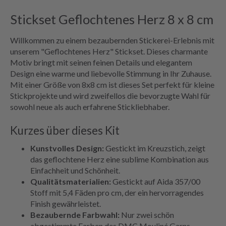
Stickset Geflochtenes Herz 8 x 8 cm
Willkommen zu einem bezaubernden Stickerei-Erlebnis mit
unserem "Geflochtenes Herz" Stickset. Dieses charmante
Motiv bringt mit seinen feinen Details und elegantem
Design eine warme und liebevolle Stimmung in Ihr Zuhause.
Mit einer Größe von 8x8 cm ist dieses Set perfekt für kleine
Stickprojekte und wird zweifellos die bevorzugte Wahl für
sowohl neue als auch erfahrene Stickliebhaber.
Kurzes über dieses Kit
Kunstvolles Design:
Gestickt im Kreuzstich, zeigt
das geflochtene Herz eine sublime Kombination aus
Einfachheit und Schönheit.
Qualitätsmaterialien:
Gestickt auf Aida 357/00
Stoff mit 5,4 Fäden pro cm, der ein hervorragendes
Finish gewährleistet.
Bezaubernde Farbwahl:
Nur zwei schön
abgestimmte Farben des DMC Mouliné Garns