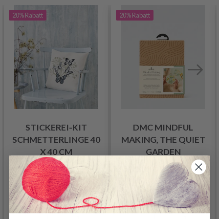
20%
Rabatt
20%
Rabatt
STICKEREI-KIT
DMC MINDFUL
SCHMETTERLINGE 40
MAKING, THE QUIET
X 40 CM
GARDEN
34.20 €
19.45 €
42.75 €
24.30 €
Angebot verfällt
Angebot verfällt
12/08/2026
12/08/2026