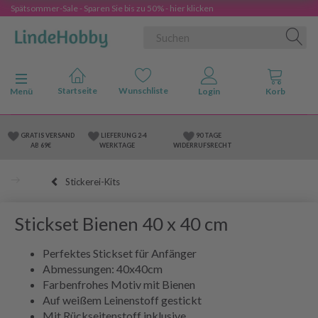
Spätsommer-Sale - Sparen Sie bis zu 50% - hier klicken
Anzeige ändern
Menü
GRATIS VERSAND
LIEFERUNG 2-4
90 TAGE
AB 69€
WERKTAGE
WIDERRUFSRECHT
Stickerei-Kits
Stickset Bienen 40 x 40 cm
Perfektes Stickset für Anfänger
Abmessungen: 40x40cm
Farbenfrohes Motiv mit Bienen
Auf weißem Leinenstoff gestickt
Mit Rückseitenstoff inklusive