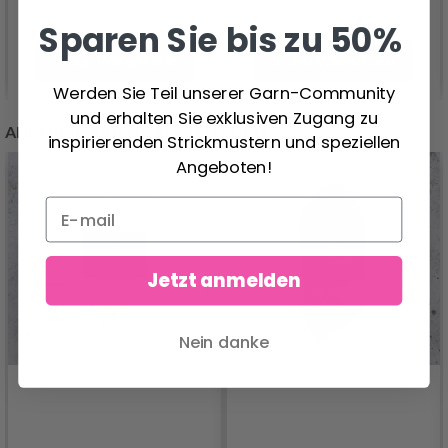
Sparen Sie bis zu 50%
In den Warenkorb
In den Warenkorb
Werden Sie Teil unserer Garn-Community
und erhalten Sie exklusiven Zugang zu
ANDERE KUNDEN KAUFTEN AUCH
inspirierenden Strickmustern und speziellen
Angeboten!
Jetzt anmelden
Nein danke