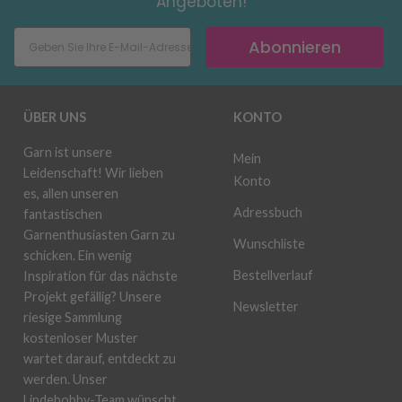
Angeboten!
Abonnieren
ÜBER UNS
KONTO
Garn ist unsere
Mein
Leidenschaft! Wir lieben
Konto
es, allen unseren
Adressbuch
fantastischen
Garnenthusiasten Garn zu
Wunschliste
schicken. Ein wenig
Bestellverlauf
Inspiration für das nächste
Projekt gefällig? Unsere
Newsletter
riesige Sammlung
kostenloser Muster
wartet darauf, entdeckt zu
werden. Unser
Lindehobby-Team wünscht