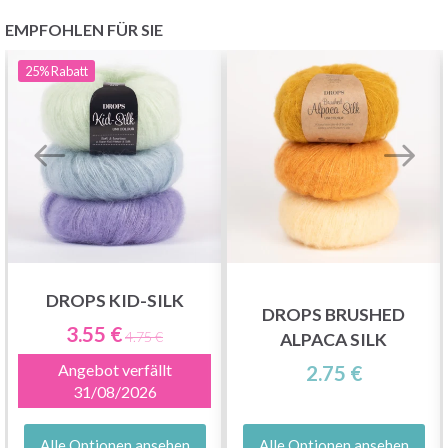
EMPFOHLEN FÜR SIE
25%
Rabatt
DROPS KID-SILK
DROPS BRUSHED
3.55 €
4.75 €
ALPACA SILK
Angebot verfällt
2.75 €
31/08/2026
Alle Optionen ansehen
Alle Optionen ansehen