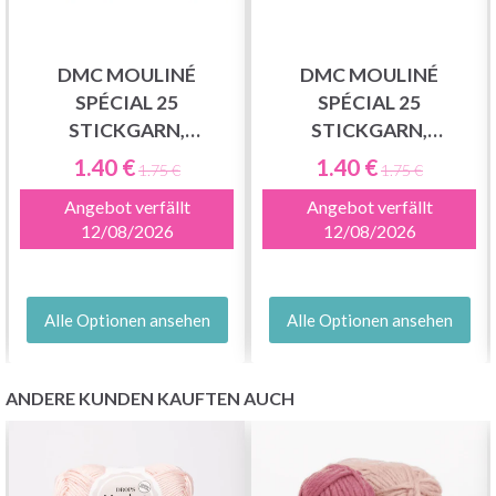
DMC MOULINÉ
DMC MOULINÉ
SPÉCIAL 25
SPÉCIAL 25
STICKGARN,
STICKGARN,
EINFARBIG,
EINFARBIG, GRÜNE
1.40 €
1.40 €
1.75 €
1.75 €
ROTE/GELBE/ORANGE
FARBTÖNE
Angebot verfällt
Angebot verfällt
FARBTÖNE
12/08/2026
12/08/2026
Alle Optionen ansehen
Alle Optionen ansehen
ANDERE KUNDEN KAUFTEN AUCH