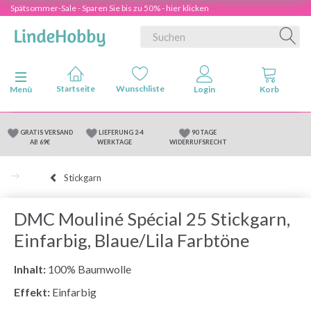
Spätsommer-Sale - Sparen Sie bis zu 50% - hier klicken
Anzeige ändern
Menü
GRATIS VERSAND
LIEFERUNG 2-4
90 TAGE
AB 69€
WERKTAGE
WIDERRUFSRECHT
Stickgarn
DMC Mouliné Spécial 25 Stickgarn,
Einfarbig, Blaue/Lila Farbtöne
Inhalt:
100% Baumwolle
Effekt:
Einfarbig