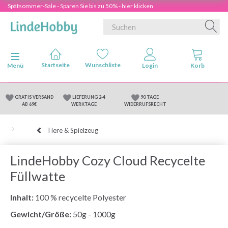
Spätsommer-Sale - Sparen Sie bis zu 50% - hier klicken
Anzeige ändern
Menü
GRATIS VERSAND
LIEFERUNG 2-4
90 TAGE
AB 69€
WERKTAGE
WIDERRUFSRECHT
Tiere & Spielzeug
LindeHobby Cozy Cloud Recycelte
Füllwatte
Inhalt:
100 % recycelte Polyester
Gewicht/Größe:
50g - 1000g