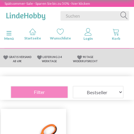
Spätsommer-Sale - Sparen Sie bis zu 50% - hier klicken
Anzeige ändern
Menü
GRATIS VERSAND
LIEFERUNG 2-4
90 TAGE
AB 69€
WERKTAGE
WIDERRUFSRECHT
Filter