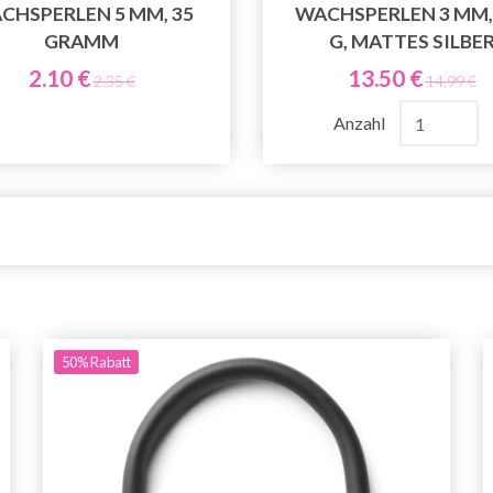
CHSPERLEN 5 MM, 35
WACHSPERLEN 3 MM,
GRAMM
G, MATTES SILBE
2.10 €
13.50 €
2.35 €
14.99 €
Anzahl
50%
Rabatt