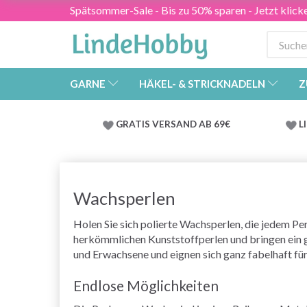
Spätsommer-Sale - Bis zu 50% sparen - Jetzt klick
GARNE
HÄKEL- & STRICKNADELN
Z
GRATIS VERSAND AB 69€
L
Wachsperlen
Holen Sie sich polierte Wachsperlen, die jedem Pe
herkömmlichen Kunststoffperlen und bringen ein g
und Erwachsene und eignen sich ganz fabelhaft für
Endlose Möglichkeiten