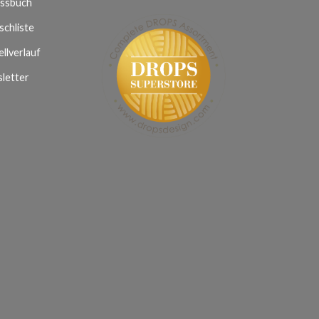
ssbuch
chliste
llverlauf
letter