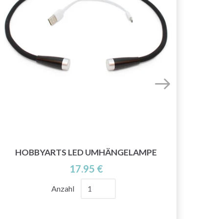
HOBBYARTS LED UMHÄNGELAMPE
YKK
17.95 €
Anzahl