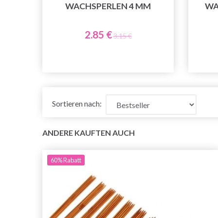
WACHSPERLEN 4 MM
WA
2.85 €
3.15 €
Sortieren nach:
ANDERE KAUFTEN AUCH
60%
Rabatt