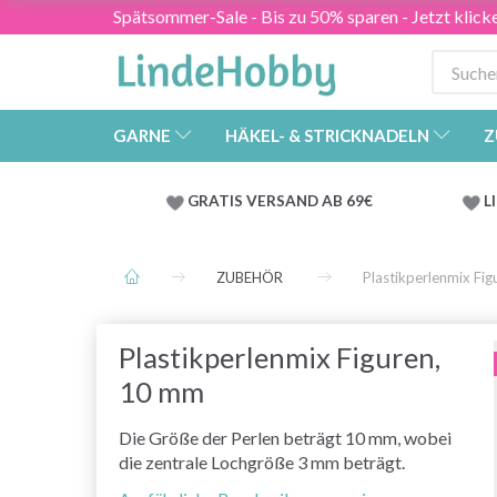
Spätsommer-Sale - Bis zu 50% sparen - Jetzt klick
GARNE
HÄKEL- & STRICKNADELN
Z
GRATIS VERSAND AB 69€
L
ZUBEHÖR
Plastikperlenmix Fi
Plastikperlenmix Figuren,
10 mm
Die Größe der Perlen beträgt 10 mm, wobei
die zentrale Lochgröße 3 mm beträgt.