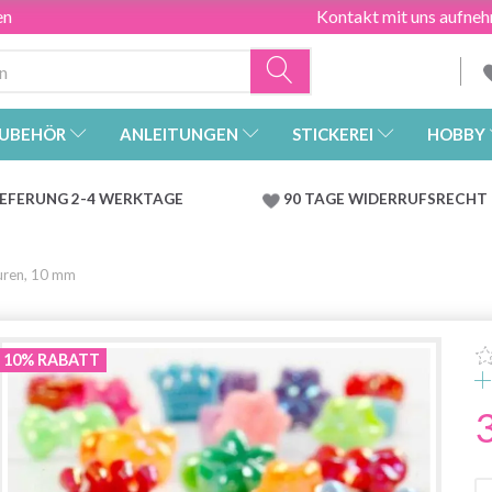
en
Kontakt mit uns aufne
UBEHÖR
ANLEITUNGEN
STICKEREI
HOBBY
IEFERUNG 2-4 WERKTAGE
90 TAGE WIDERRUFSRECHT
guren, 10 mm
10% RABATT