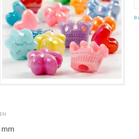
8 
EN
0 mm