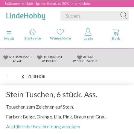
Spätsommer-Sale - Sparen Sie bis zu 50% - hier klicken
Anzeige ändern
Menü
GRATIS VERSAND
LIEFERUNG 2-4
90 TAGE
AB 69€
WERKTAGE
WIDERRUFSRECHT
ZUBEHÖR
Stein Tuschen, 6 stück. Ass.
Touschen zum Zeichnen auf Stein.
Farben: Beige, Orange, Lila, Pink, Braun und Grau.
Ausführliche Beschreibung anzeigen