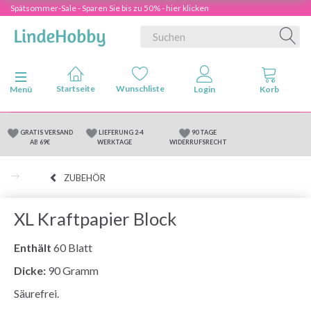
Spätsommer-Sale - Sparen Sie bis zu 50% - hier klicken
Anzeige ändern
Menü
GRATIS VERSAND
LIEFERUNG 2-4
90 TAGE
AB 69€
WERKTAGE
WIDERRUFSRECHT
ZUBEHÖR
XL Kraftpapier Block
Enthält
60 Blatt
Dicke:
90 Gramm
Säurefrei.