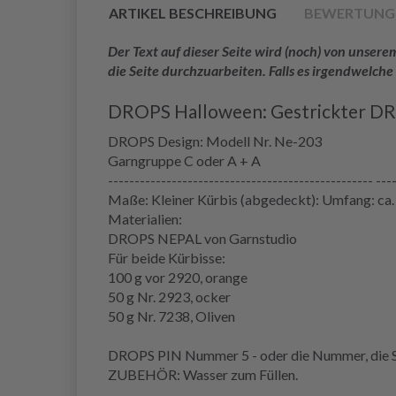
ARTIKEL BESCHREIBUNG
BEWERTUNG
Der Text auf dieser Seite wird (noch) von unse
die Seite durchzuarbeiten. Falls es irgendwelche
DROPS Halloween: Gestrickter DRO
DROPS Design: Modell Nr. Ne-203
Garngruppe C oder A + A
-------------------------------------------------- ---
Maße: Kleiner Kürbis (abgedeckt): Umfang: ca. 3
Materialien:
DROPS NEPAL von Garnstudio
Für beide Kürbisse:
100 g vor 2920, orange
50 g Nr. 2923, ocker
50 g Nr. 7238, Oliven
DROPS PIN Nummer 5 - oder die Nummer, die Si
ZUBEHÖR: Wasser zum Füllen.