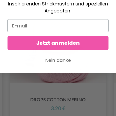
inspirierenden Strickmustern und speziellen
Angeboten!
Jetzt anmelden
Nein danke
DROPS COTTON MERINO
3.20 €