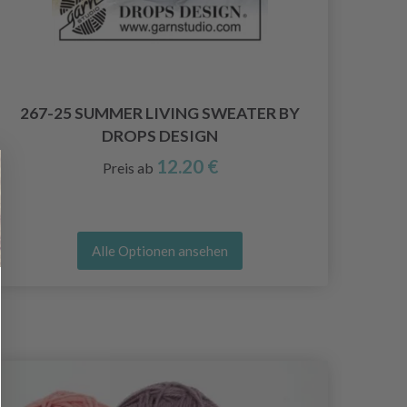
1
267-25 SUMMER LIVING SWEATER BY
DROPS DESIGN
12.20 €
Preis ab
Alle Optionen ansehen