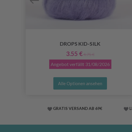
DROPS KID-SILK
3.55 €
4.75 €
Angebot verfällt
31/08/2026
Alle Optionen ansehen
GRATIS VERSAND AB 69€
L