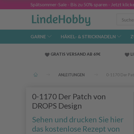
Spätsommer-Sale - Bis zu 50% sparen - Jetzt klick
GARNE
HÄKEL- & STRICKNADELN
Z
GRATIS VERSAND AB 69€
L
ANLEITUNGEN
0-1170 Der Pa
0-1170 Der Patch von
DROPS Design
Sehen und drucken Sie hier
das kostenlose Rezept von