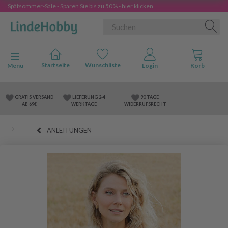
Spätsommer-Sale - Sparen Sie bis zu 50% - hier klicken
Anzeige ändern
Menü
GRATIS VERSAND
LIEFERUNG 2-4
90 TAGE
AB 69€
WERKTAGE
WIDERRUFSRECHT
ANLEITUNGEN