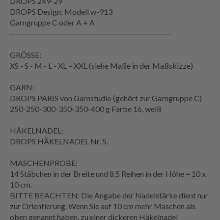
DROPS 249-29
DROPS Design: Modell w-913
Garngruppe
C oder A + A
-------------------------------------------------------
GRÖSSE:
XS - S - M - L - XL – XXL (siehe
Maße
in der
Maßskizze
)
GARN:
DROPS PARIS von Garnstudio (gehört zur Garngruppe C)
250-250-300-350-350-400 g Farbe 16, weiß
HÄKELNADEL
:
DROPS HÄKELNADEL Nr. 5.
MASCHENPROBE
:
14
Stäbchen
in der Breite und 8,5
Reihen
in der Höhe = 10 x
10 cm.
BITTE BEACHTEN: Die Angabe der Nadelstärke dient nur
zur Orientierung. Wenn Sie auf 10 cm mehr Maschen als
oben genannt haben, zu einer dickeren Häkelnadel