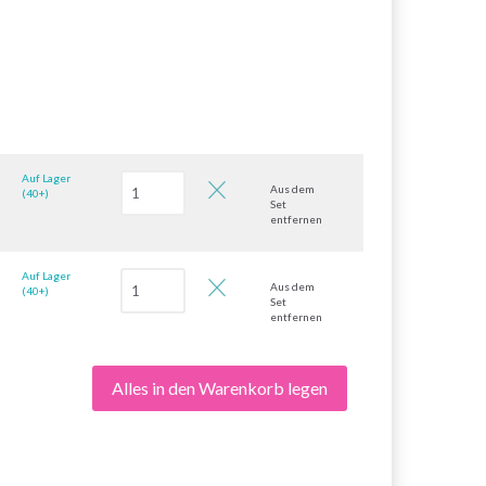
Auf Lager
Aus dem
(40+)
Set
entfernen
Auf Lager
Aus dem
(40+)
Set
entfernen
Alles in den Warenkorb legen