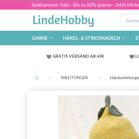
Spätsommer-Sale - Bis zu 50% sparen - Jetzt klick
GARNE
HÄKEL- & STRICKNADELN
Z
GRATIS VERSAND AB 69€
L
ANLEITUNGEN
Häkelanleitung