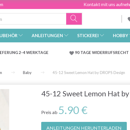
en
Kontakt mit uns aufne
UBEHÖR
ANLEITUNGEN
STICKEREI
HOBBY
IEFERUNG 2-4 WERKTAGE
90 TAGE WIDERRUFSRECHT
en
Baby
45-12 Sweet Lemon Hat by DROPS Design
45-12 Sweet Lemon Hat b
5.90 €
Preis ab
ANLEITUNGEN HERUNTERLADEN