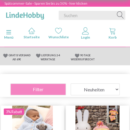
Spätsommer-Sale - Sparen Sie bis zu 50% - hier klicken
Anzeige ändern
Menü
GRATIS VERSAND
LIEFERUNG 2-4
90 TAGE
AB 69€
WERKTAGE
WIDERRUFSRECHT
Filter
3% Rabatt