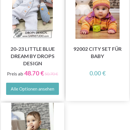
20-23 LITTLE BLUE
92002 CITY SET FÜR
DREAM BY DROPS
BABY
DESIGN
48.70 €
0.00 €
Preis ab
50.70 €
Alle Optionen ansehen