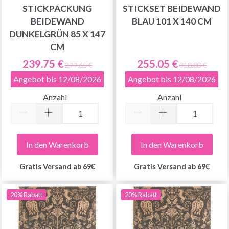
STICKPACKUNG
STICKSET BEIDEWAND
BEIDEWAND
BLAU 101 X 140 CM
DUNKELGRÜN 85 X 147
CM
239.75 €
255.05 €
299.65 €
318.80 €
Angebot bis 12/08/2026
Angebot bis 12/08/2026
Anzahl
Anzahl
In den Warenkorb
In den Warenkorb
Gratis Versand ab 69€
Gratis Versand ab 69€
20% Rabatt
20% Rabatt