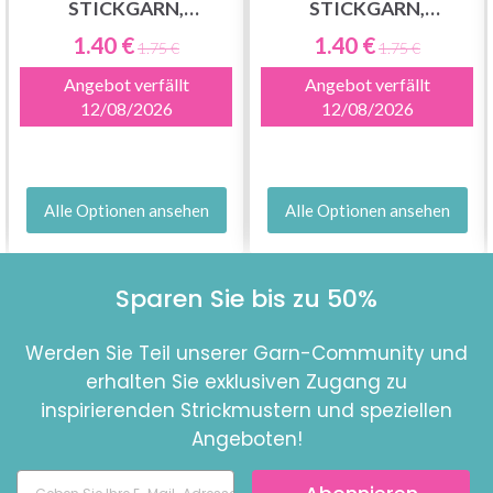
STICKGARN,
STICKGARN,
EINFARBIG, GRÜNE
EINFARBIG,
1.40 €
1.40 €
1.75 €
1.75 €
FARBTÖNE
ROTE/GELBE/ORANGE
Angebot verfällt
Angebot verfällt
FARBTÖNE
12/08/2026
12/08/2026
Alle Optionen ansehen
Alle Optionen ansehen
Sparen Sie bis zu 50%
Werden Sie Teil unserer Garn-Community und
erhalten Sie exklusiven Zugang zu
inspirierenden Strickmustern und speziellen
Angeboten!