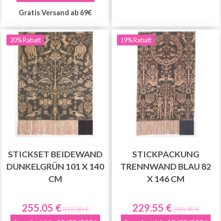
Gratis Versand ab 69€
20% Rabatt
19% Rabatt
STICKSET BEIDEWAND
STICKPACKUNG
DUNKELGRÜN 101 X 140
TRENNWAND BLAU 82
CM
X 146 CM
255.05 €
229.55 €
318.80 €
286.90 €