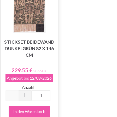
STICKSET BEIDEWAND
DUNKELGRÜN 82 X 146
CM
229.55 €
286.90 €
Angebot bis 12/08/2026
Anzahl
In den Warenkorb