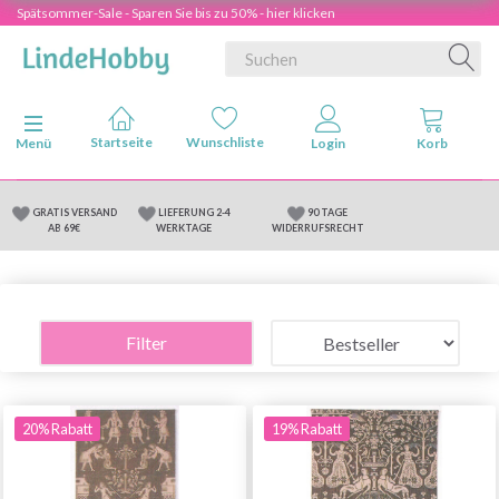
Spätsommer-Sale - Sparen Sie bis zu 50% - hier klicken
Anzeige ändern
Menü
GRATIS VERSAND
LIEFERUNG 2-4
90 TAGE
AB 69€
WERKTAGE
WIDERRUFSRECHT
Filter
20% Rabatt
19% Rabatt