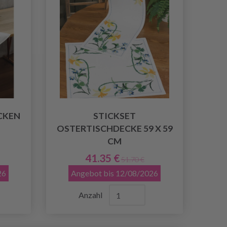
CKEN
STICKSET
OSTERTISCHDECKE 59 X 59
CM
41.35 €
51.70 €
26
Angebot bis 12/08/2026
Anzahl