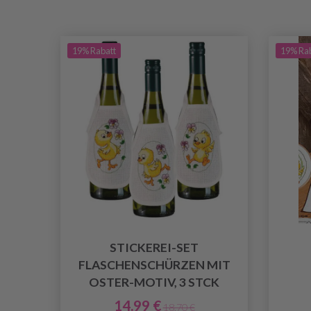
19% Rabatt
19% Ra
STICKEREI-SET
FLASCHENSCHÜRZEN MIT
OSTER-MOTIV, 3 STCK
14.99 €
18.70 €