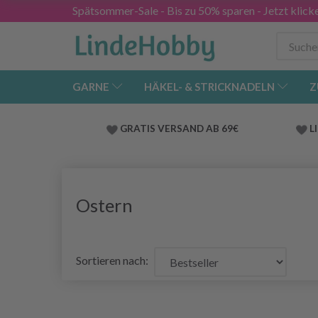
Spätsommer-Sale - Bis zu 50% sparen - Jetzt klick
GARNE
HÄKEL- & STRICKNADELN
Z
GRATIS VERSAND AB 69€
L
Ostern
Sortieren nach: