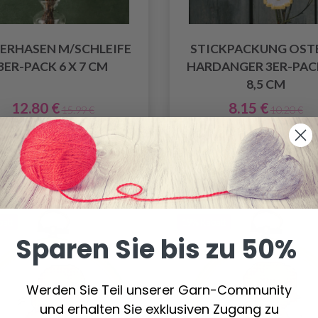
ERHASEN M/SCHLEIFE
STICKPACKUNG OST
3ER-PACK 6 X 7 CM
HARDANGER 3ER-PACK
8,5 CM
12.80 €
8.15 €
15.99 €
10.20 €
ngebot bis 12/08/2026
Angebot bis 12/08/20
Anzahl
Anzahl
batt
19% Rabatt
Sparen Sie bis zu 50%
Werden Sie Teil unserer Garn-Community
und erhalten Sie exklusiven Zugang zu