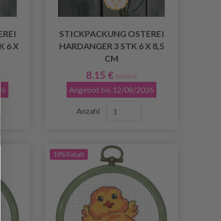
EREI
STICKPACKUNG OSTEREI
 6 X
HARDANGER 3 STK 6 X 8,5
CM
8.15 €
10.20 €
26
Angebot bis 12/08/2026
Anzahl
19% Rabatt