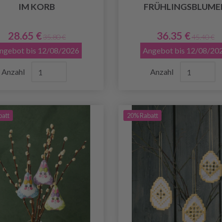
IM KORB
FRÜHLINGSBLUME
28.65 €
36.35 €
35.80 €
45.40 €
ngebot bis 12/08/2026
Angebot bis 12/08/20
Anzahl
Anzahl
batt
20% Rabatt