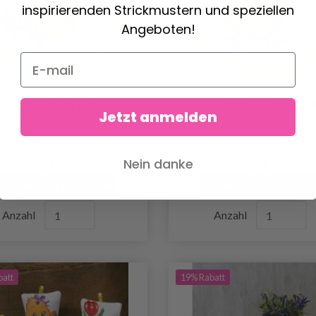
inspirierenden Strickmustern und speziellen
Angeboten!
STICKSET KYLLE 2
STICKSET KYLLE 
Jetzt anmelden
M5965/14 8 Ø
M5965/14 8 Ø
7.95 €
7.95 €
Nein danke
9.90 €
9.90 €
ngebot bis 12/08/2026
Angebot bis 12/08/20
Anzahl
Anzahl
batt
19% Rabatt