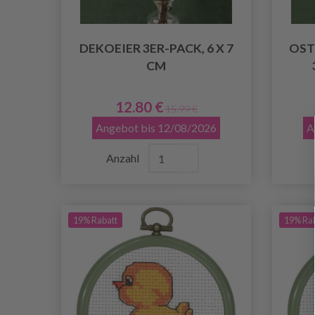
DEKOEIER 3ER-PACK, 6 X 7
OST
CM
12.80 €
15.99 €
Angebot bis 12/08/2026
A
Anzahl
19% Rabatt
19% Ra