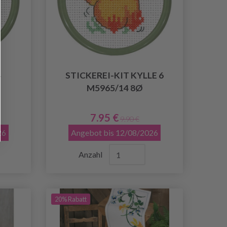
4
STICKEREI-KIT KYLLE 6
M5965/14 8Ø
7.95 €
9.90 €
26
Angebot bis 12/08/2026
Anzahl
20% Rabatt