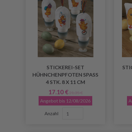
STICKEREI-SET
STI
HÜHNCHENPFOTEN SPASS 4
STK. 8 X 11 CM
17.10 €
21.35 €
Angebot bis 12/08/2026
A
Anzahl