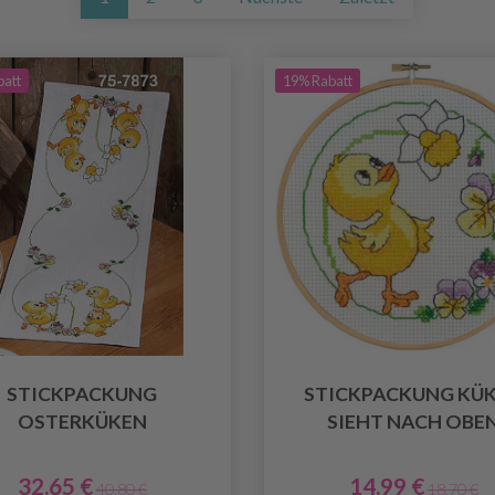
batt
19% Rabatt
STICKPACKUNG
STICKPACKUNG KÜ
OSTERKÜKEN
SIEHT NACH OBE
32.65 €
14.99 €
40.80 €
18.70 €