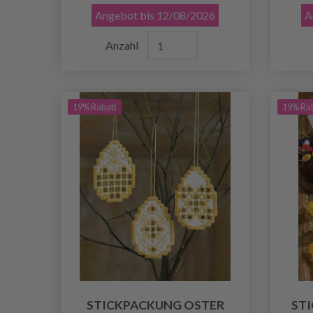
Angebot bis 12/08/2026
A
Anzahl
19% Rabatt
19% Ra
STICKPACKUNG OSTER
ST