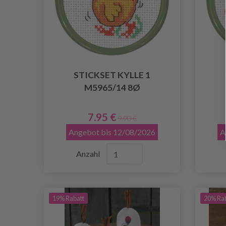
STICKSET KYLLE 1
M5965/14 8Ø
7.95 €
9.90 €
Angebot bis 12/08/2026
A
Anzahl
19% Rabatt
20% Ra