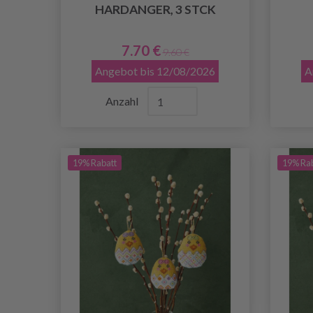
HARDANGER, 3 STCK
7.70 €
9.60 €
Angebot bis 12/08/2026
A
Anzahl
19% Rabatt
19% Ra