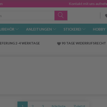
en
Kontakt mit uns aufne
UBEHÖR
ANLEITUNGEN
STICKEREI
HOBBY
IEFERUNG 2-4 WERKTAGE
90 TAGE WIDERRUFSRECHT
1
2
3
Nächste
Zuletzt