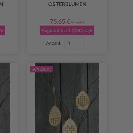
N
OSTERBLUMEN
75.65 €
94.60 €
26
Angebot bis 12/08/2026
Anzahl
20% Rabatt