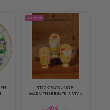
20% Rabatt
KEN
STICKPACKUNG EI
N
WÄRMEN HÜHNER, 3 STCK
11.40 €
14.30 €