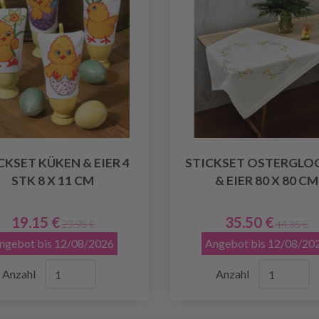
CKSET KÜKEN & EIER 4
STICKSET OSTERGLO
STK 8 X 11 CM
& EIER 80 X 80 CM
19.15 €
35.50 €
23.95 €
44.35 €
ngebot bis 12/08/2026
Angebot bis 12/08/20
Anzahl
Anzahl