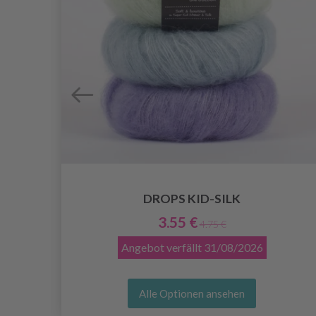
DROPS KID-SILK
3.55 €
4.75 €
Angebot verfällt
31/08/2026
Alle Optionen ansehen