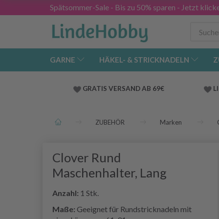
Spätsommer-Sale - Bis zu 50% sparen - Jetzt klick
GARNE
HÄKEL- & STRICKNADELN
Z
GRATIS VERSAND AB 69€
L
ZUBEHÖR
Marken
Clover Rund
Maschenhalter, Lang
Anzahl:
1 Stk.
Maße:
Geeignet für Rundstricknadeln mit