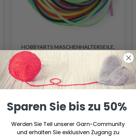
HOBBYARTS MASCHENHALTERSEILE,
VERSCHIEDENE FARBEN, 2 MM, 100 CM,
12 STK
3.70 €
Sparen Sie bis zu 50%
In den Warenkorb
Werden Sie Teil unserer Garn-Community
und erhalten Sie exklusiven Zugang zu