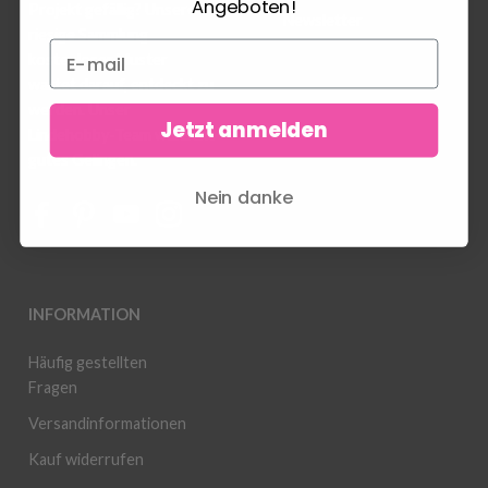
Angeboten!
Projekt gefällig? Unsere
Newsletter
riesige Sammlung
kostenloser Muster
wartet darauf, entdeckt zu
werden. Unser
Jetzt anmelden
Lindehobby-Team wünscht
gutes Gelingen.
Nein danke
INFORMATION
Häufig gestellten
Fragen
Versandinformationen
Kauf widerrufen