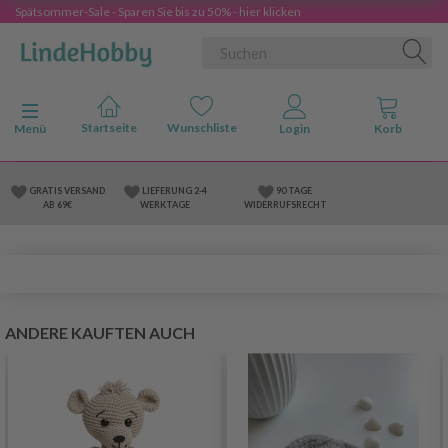
Spätsommer-Sale - Sparen Sie bis zu 50% - hier klicken
Anzeige ändern
Menü
GRATIS VERSAND
LIEFERUNG 2-4
90 TAGE
AB 69€
WERKTAGE
WIDERRUFSRECHT
ANDERE KAUFTEN AUCH