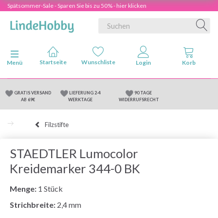
Spätsommer-Sale - Sparen Sie bis zu 50% - hier klicken
Anzeige ändern
Menü
GRATIS VERSAND
LIEFERUNG 2-4
90 TAGE
AB 69€
WERKTAGE
WIDERRUFSRECHT
Filzstifte
STAEDTLER Lumocolor
Kreidemarker 344-0 BK
Menge:
1 Stück
Strichbreite:
2,4 mm