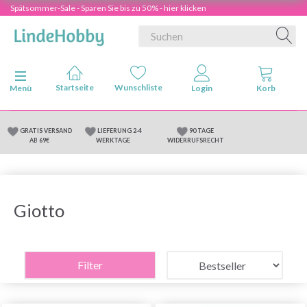
Spätsommer-Sale - Sparen Sie bis zu 50% - hier klicken
Anzeige ändern
Menü
GRATIS VERSAND
LIEFERUNG 2-4
90 TAGE
AB 69€
WERKTAGE
WIDERRUFSRECHT
Giotto
Filter