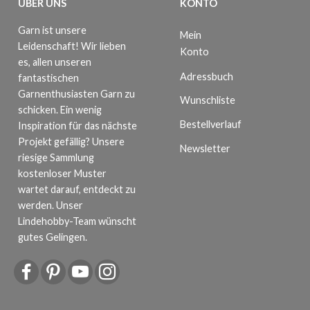
ÜBER UNS
KONTO
Garn ist unsere
Mein
Leidenschaft! Wir lieben
Konto
es, allen unseren
Adressbuch
fantastischen
Garnenthusiasten Garn zu
Wunschliste
schicken. Ein wenig
Bestellverlauf
Inspiration für das nächste
Projekt gefällig? Unsere
Newsletter
riesige Sammlung
kostenloser Muster
wartet darauf, entdeckt zu
werden. Unser
Lindehobby-Team wünscht
gutes Gelingen.