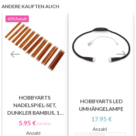
ANDERE KAUFTEN AUCH
60%
Rabatt
HOBBYARTS
HOBBYARTS LED
NADELSPIEL-SET,
UMHÄNGELAMPE
DUNKLER BAMBUS, 15
17.95 €
GRÖSSEN, 20 CM
5.95 €
14.95 €
Anzahl
Anzahl