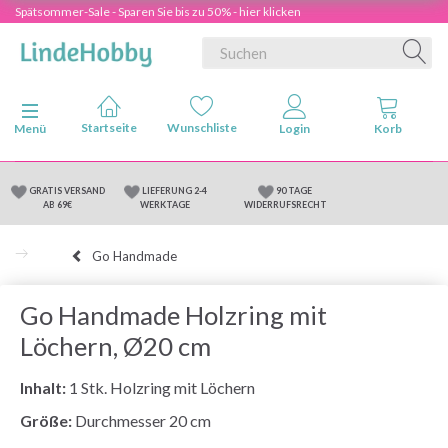
Spätsommer-Sale - Sparen Sie bis zu 50% - hier klicken
Anzeige ändern
Menü
GRATIS VERSAND
LIEFERUNG 2-4
90 TAGE
AB 69€
WERKTAGE
WIDERRUFSRECHT
Go Handmade
Go Handmade Holzring mit
Löchern, Ø20 cm
Inhalt:
1 Stk. Holzring mit Löchern
Größe:
Durchmesser 20 cm