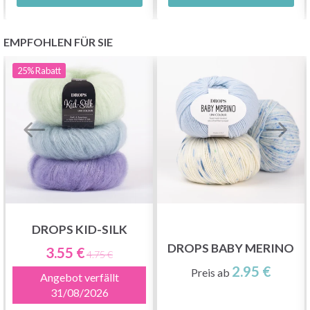
EMPFOHLEN FÜR SIE
25%
Rabatt
DROPS KID-SILK
DROPS BABY MERINO
3.55 €
4.75 €
2.95 €
Preis ab
Angebot verfällt
31/08/2026