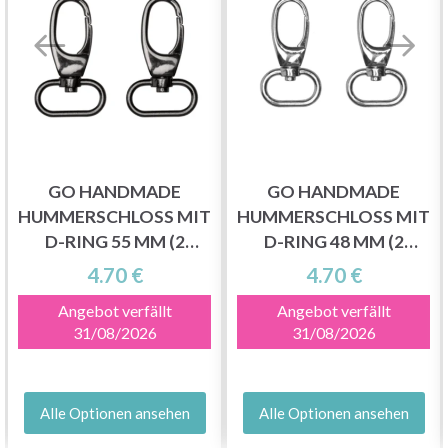
GO HANDMADE
GO HANDMADE
HUMMERSCHLOSS MIT
HUMMERSCHLOSS MIT
D-RING 55 MM (2
D-RING 48 MM (2
STÜCK)
STÜCK)
4.70 €
4.70 €
Angebot verfällt
Angebot verfällt
31/08/2026
31/08/2026
Alle Optionen ansehen
Alle Optionen ansehen