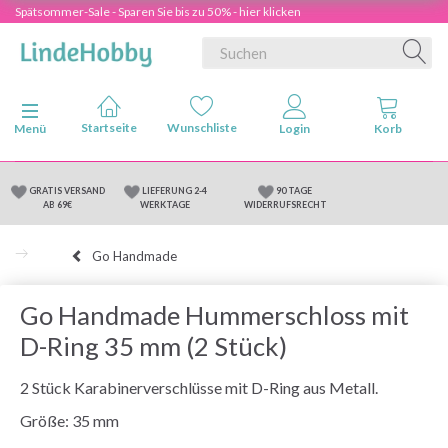
Spätsommer-Sale - Sparen Sie bis zu 50% - hier klicken
Anzeige ändern
Menü
GRATIS VERSAND
LIEFERUNG 2-4
90 TAGE
AB 69€
WERKTAGE
WIDERRUFSRECHT
Go Handmade
Go Handmade Hummerschloss mit
D-Ring 35 mm (2 Stück)
2 Stück Karabinerverschlüsse mit D-Ring aus Metall.
Größe: 35 mm