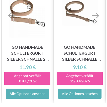
GO HANDMADE
GO HANDMADE
SCHULTERGURT
SCHULTERGURT
SILBER SCHNALLE 25
SILBER SCHNALLE
MM X 140 CM (1
12MM X 130CM (1 STK.)
11.90 €
9.10 €
STÜCK)
Angebot verfällt
Angebot verfällt
31/08/2026
31/08/2026
Alle Optionen ansehen
Alle Optionen ansehen