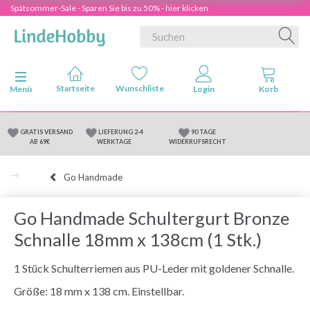
Spätsommer-Sale - Sparen Sie bis zu 50% - hier klicken
Anzeige ändern
Menü
GRATIS VERSAND
LIEFERUNG 2-4
90 TAGE
AB 69€
WERKTAGE
WIDERRUFSRECHT
Go Handmade
Go Handmade Schultergurt Bronze
Schnalle 18mm x 138cm (1 Stk.)
1 Stück Schulterriemen aus PU-Leder mit goldener Schnalle.
Größe: 18 mm x 138 cm. Einstellbar.