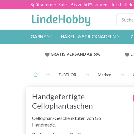
Spätsommer-Sale - Bis zu 50% sparen - Jetzt klick
GARNE
HÄKEL- & STRICKNADELN
Z
GRATIS VERSAND AB 69€
L
ZUBEHÖR
Marken
Handgefertigte
Cellophantaschen
Cellophan-Geschenktüten von Go
Handmade.