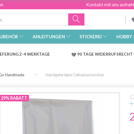
en
Kontakt mit uns aufne
UBEHÖR
ANLEITUNGEN
STICKEREI
HOBBY
IEFERUNG 2-4 WERKTAGE
90 TAGE WIDERRUFSRECHT
Go Handmade
Handgefertigte Cellophantaschen
29% RABATT