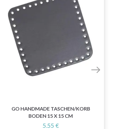
GO HANDMADE TASCHEN/KORB
GO 
BODEN 15 X 15 CM
5.55 €