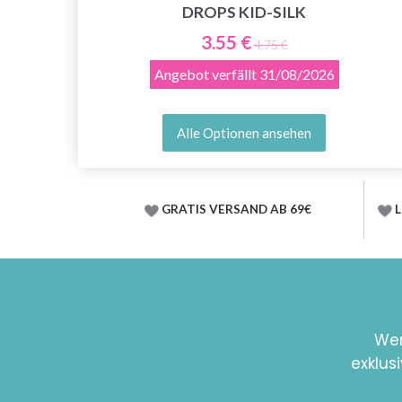
DROPS KID-SILK
3.55 €
4.75 €
Angebot verfällt
31/08/2026
Alle Optionen ansehen
GRATIS VERSAND AB 69€
L
Wer
exklus