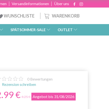
hmen
Versandinformationen
Über uns
WARENKORB
WUNSCHLISTE
SPÄTSOMMER-SALE
OUTLET
0
Bewertungen
Rezension schreiben
2.99 €
Angebot bis 31/08/2026
4.25 €