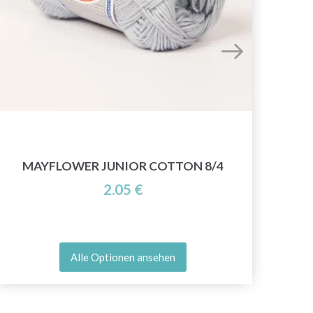
Y
MAYFLOWER JUNIOR COTTON 8/4
2.05 €
Alle Optionen ansehen