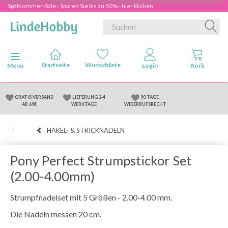
Spätsommer-Sale - Sparen Sie bis zu 50% - hier klicken
Anzeige ändern
Menü
GRATIS VERSAND
LIEFERUNG 2-4
90 TAGE
AB 69€
WERKTAGE
WIDERRUFSRECHT
HÄKEL- & STRICKNADELN
Pony Perfect Strumpstickor Set
(2.00-4.00mm)
Strumpfnadelset mit 5 Größen - 2.00-4.00 mm.
Die Nadeln messen 20 cm.