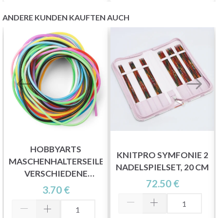
Werden Sie Teil unserer Garn-Community
ANDERE KUNDEN KAUFTEN AUCH
und erhalten Sie exklusiven Zugang zu
inspirierenden Strickmustern und speziellen
Angeboten!
Jetzt anmelden
Nein danke
HOBBYARTS
KNITPRO SYMFONIE 2
MASCHENHALTERSEILE,
NADELSPIELSET, 20 CM
VERSCHIEDENE
72.50 €
FARBEN, 2 MM, 100 CM,
3.70 €
12 STK