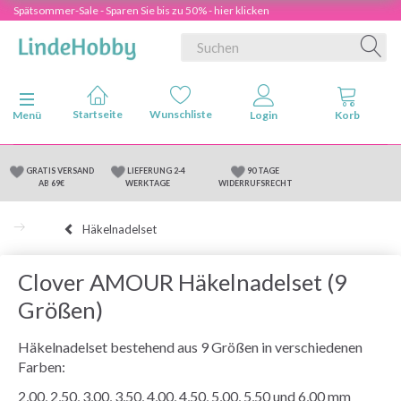
Spätsommer-Sale - Sparen Sie bis zu 50% - hier klicken
Anzeige ändern
Menü
GRATIS VERSAND
LIEFERUNG 2-4
90 TAGE
AB 69€
WERKTAGE
WIDERRUFSRECHT
Häkelnadelset
Clover AMOUR Häkelnadelset (9
Größen)
Häkelnadelset bestehend aus 9 Größen in verschiedenen
Farben:
2,00, 2,50, 3,00, 3,50, 4,00, 4,50, 5,00, 5,50 und 6,00 mm