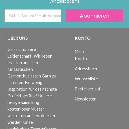
Angeboten!
Abonnieren
ÜBER UNS
KONTO
Garn ist unsere
Mein
Leidenschaft! Wir lieben
Konto
es, allen unseren
Adressbuch
fantastischen
Garnenthusiasten Garn zu
Wunschliste
schicken. Ein wenig
Bestellverlauf
Inspiration für das nächste
Projekt gefällig? Unsere
Newsletter
riesige Sammlung
kostenloser Muster
wartet darauf, entdeckt zu
werden. Unser
Lindehobby-Team wünscht