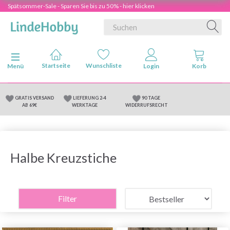
Spätsommer-Sale - Sparen Sie bis zu 50% - hier klicken
Anzeige ändern
Menü
GRATIS VERSAND
LIEFERUNG 2-4
90 TAGE
AB 69€
WERKTAGE
WIDERRUFSRECHT
Halbe Kreuzstiche
Filter