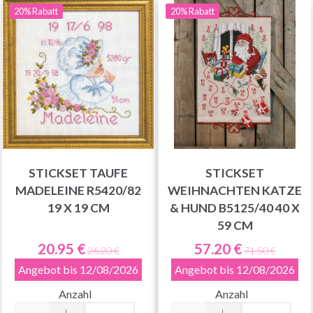
20% Rabatt
20% Rabatt
STICKSET TAUFE
STICKSET
MADELEINE R5420/82
WEIHNACHTEN KATZE
19 X 19 CM
& HUND B5125/40 40 X
59 CM
20.95 €
57.20 €
26.20 €
71.50 €
Angebot bis 12/08/2026
Angebot bis 12/08/2026
Anzahl
Anzahl