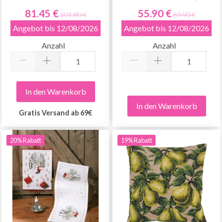
81.45 €
55.90 €
101.80 €
69.90 €
Angebot bis 12/08/2026
Angebot bis 12/08/2026
Anzahl
Anzahl
In den Warenkorb
In den Warenkorb
Gratis Versand ab 69€
20% Rabatt
19% Rabatt