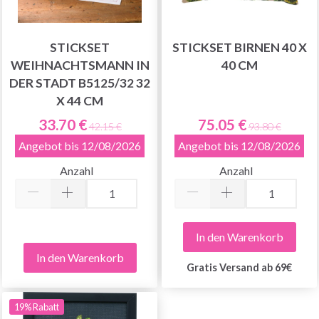
STICKSET
STICKSET BIRNEN 40 X
WEIHNACHTSMANN IN
40 CM
DER STADT B5125/32 32
X 44 CM
33.70 €
75.05 €
42.15 €
93.80 €
Angebot bis 12/08/2026
Angebot bis 12/08/2026
Anzahl
Anzahl
In den Warenkorb
In den Warenkorb
Gratis Versand ab 69€
19% Rabatt