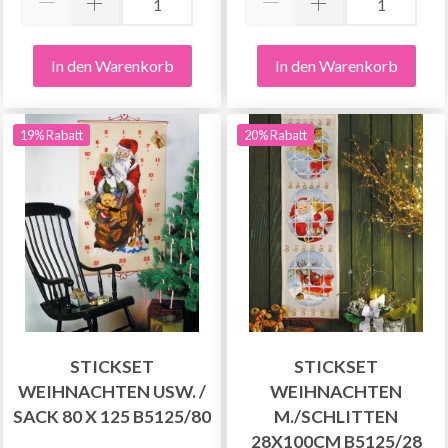
In den Warenkorb
In den Warenkorb
19% Rabatt
20% Rabatt
STICKSET
STICKSET
WEIHNACHTEN USW. /
WEIHNACHTEN
SACK 80 X 125 B5125/80
M./SCHLITTEN
28X100CM B5125/28