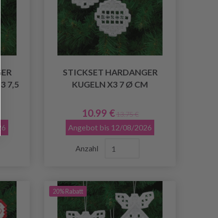
GER
STICKSET HARDANGER
 7,5
KUGELN X3 7 Ø CM
10.99 €
13.75 €
26
Angebot bis 12/08/2026
Anzahl
20% Rabatt