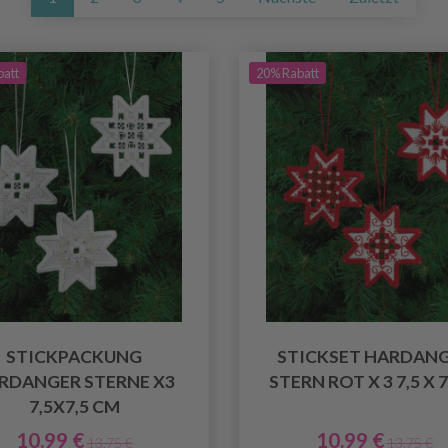
batt
20% Rabatt
STICKPACKUNG
STICKSET HARDAN
RDANGER STERNE X3
STERN ROT X 3 7,5 X 
7,5X7,5 CM
10.99 €
10.99 €
13.75 €
13.75 €