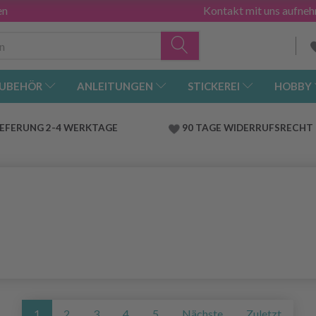
en
Kontakt mit uns aufne
UBEHÖR
ANLEITUNGEN
STICKEREI
HOBBY
IEFERUNG 2-4 WERKTAGE
90 TAGE WIDERRUFSRECHT
1
2
3
4
5
Nächste
Zuletzt