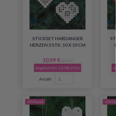
STICKSET HARDANGER
ST
HERZEN 3 STK. 10 X 10 CM
10.99 €
13.75 €
Angebot bis 12/08/2026
A
Anzahl
20% Rabatt
20% Ra