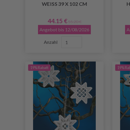
WEISS 39 X 102 CM
H
44.15 €
55.20 €
Angebot bis 12/08/2026
A
Anzahl
19% Rabatt
19% Ra