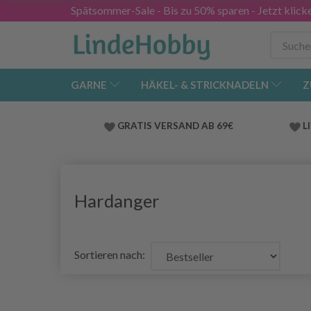
Spätsommer-Sale - Bis zu 50% sparen - Jetzt klick
GARNE
HÄKEL- & STRICKNADELN
Z
GRATIS VERSAND AB 69€
L
Hardanger
Sortieren nach: