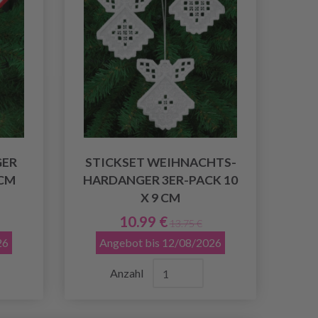
GER
STICKSET WEIHNACHTS-
 CM
HARDANGER 3ER-PACK 10
X 9 CM
10.99 €
13.75 €
26
Angebot bis 12/08/2026
Anzahl