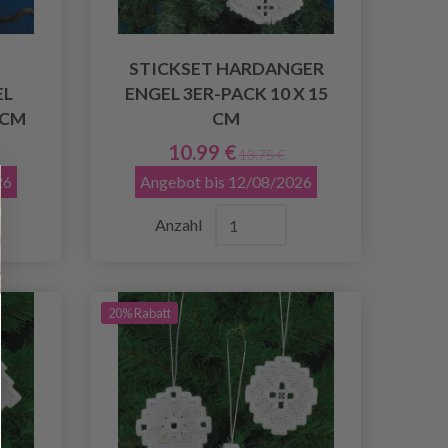
STICKSET HARDANGER
EL
ENGEL 3ER-PACK 10 X 15
 CM
CM
10.99 €
13.75 €
26
Angebot bis 12/08/2026
Anzahl
20% Rabatt