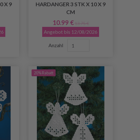
0 X 9
HARDANGER 3 STK X 10 X 9
CM
10.99 €
13.75 €
26
Angebot bis 12/08/2026
Anzahl
20% Rabatt