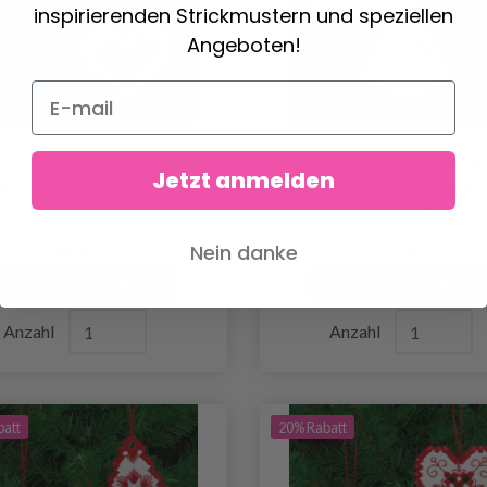
inspirierenden Strickmustern und speziellen
Angeboten!
ICKSET HARDANGER
STICKSET HARDAN
Jetzt anmelden
HERZEN ROT 3 STK
WEIHNACHTSBAUM X 3
X 8 CM
10.99 €
10.99 €
Nein danke
13.75 €
13.75 €
ngebot bis 12/08/2026
Angebot bis 12/08/20
Anzahl
Anzahl
batt
20% Rabatt