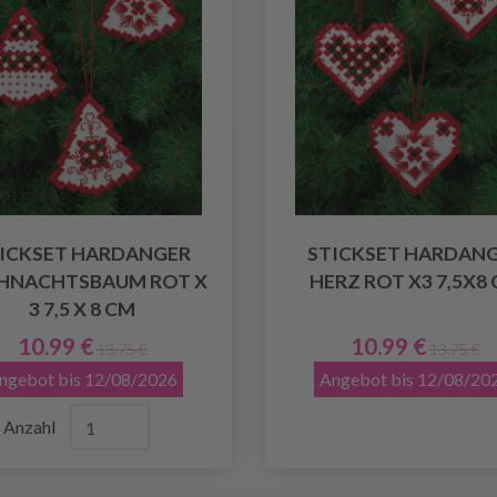
ICKSET HARDANGER
STICKSET HARDAN
HNACHTSBAUM ROT X
HERZ ROT X3 7,5X8
3 7,5 X 8 CM
10.99 €
10.99 €
13.75 €
13.75 €
ngebot bis 12/08/2026
Angebot bis 12/08/20
Anzahl