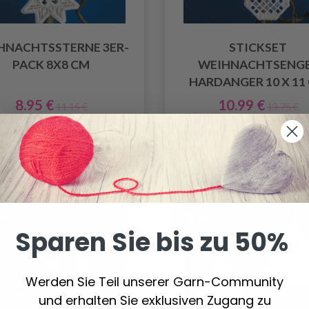
HNACHTSSTERNE 3ER-
STICKSET
PACK 8X8 CM
WEIHNACHTSENG
HARDANGER 10 X 11
8.95 €
10.99 €
11.15 €
13.75 €
ngebot bis 12/08/2026
Angebot bis 12/08/20
Anzahl
batt
20% Rabatt
Sparen Sie bis zu 50%
Werden Sie Teil unserer Garn-Community
und erhalten Sie exklusiven Zugang zu