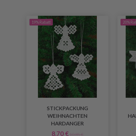
19% Rabatt
20% Ra
STICKPACKUNG
WEIHNACHTEN
HA
HARDANGER
8.70 €
10.85 €