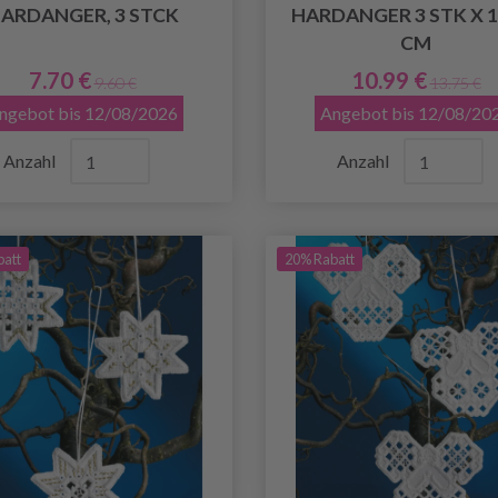
ARDANGER, 3 STCK
HARDANGER 3 STK X 1
CM
7.70 €
10.99 €
9.60 €
13.75 €
ngebot bis 12/08/2026
Angebot bis 12/08/20
Anzahl
Anzahl
batt
20% Rabatt