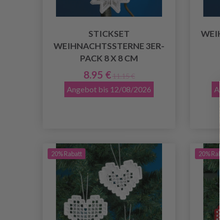
STICKSET
WEI
WEIHNACHTSSTERNE 3ER-
PACK 8 X 8 CM
8.95 €
11.15 €
Angebot bis 12/08/2026
A
20% Rabatt
20% Ra