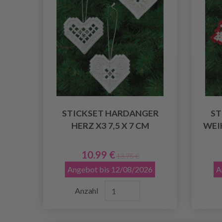
STICKSET HARDANGER
ST
HERZ X3 7,5 X 7 CM
WEI
10.99 €
13.75 €
Angebot bis 12/08/2026
A
Anzahl