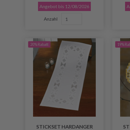
Angebot bis 12/08/2026
A
Anzahl
20% Rabatt
19% Ra
STICKSET HARDANGER
ST