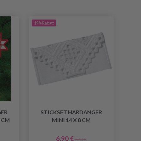
19% Rabatt
GER
STICKSET HARDANGER
7 CM
MINI 14 X 8 CM
6.90 €
8.60 €