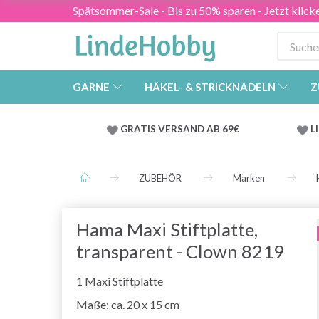
Spätsommer-Sale - Bis zu 50% sparen - Jetzt klick
GARNE
HÄKEL- & STRICKNADELN
Z
GRATIS VERSAND AB 69€
L
ZUBEHÖR
Marken
Hama Maxi Stiftplatte,
transparent - Clown 8219
1 Maxi Stiftplatte
Maße: ca. 20 x 15 cm