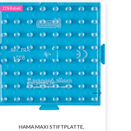
21%
Rabatt
21%
Ra
HAMA MAXI STIFTPLATTE,