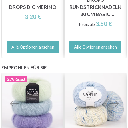
DROPS BIG MERINO
RUNDSTRICKNADELN
80 CM BASIC
3.20 €
BIRKENBAUM (5.5-20
3.50 €
Preis ab
MM)
Alle Optionen ansehen
Alle Optionen ansehen
EMPFOHLEN FÜR SIE
25%
Rabatt