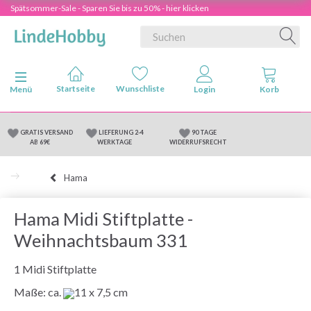
Spätsommer-Sale - Sparen Sie bis zu 50% - hier klicken
Anzeige ändern
Menü
GRATIS VERSAND
LIEFERUNG 2-4
90 TAGE
AB 69€
WERKTAGE
WIDERRUFSRECHT
Hama
Hama Midi Stiftplatte -
Weihnachtsbaum 331
1 Midi Stiftplatte
Maße: ca.
11 x 7,5 cm