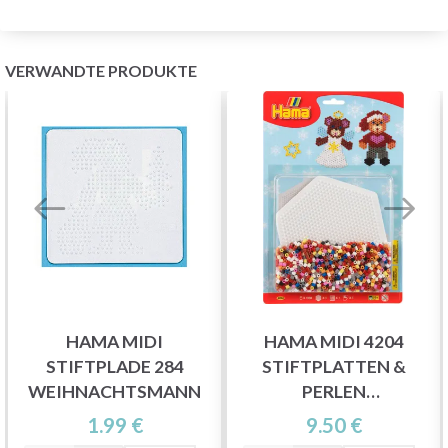
VERWANDTE PRODUKTE
HAMA MIDI
HAMA MIDI 4204
STIFTPLADE 284
STIFTPLATTEN &
WEIHNACHTSMANN
PERLEN
WEIHNACHTEN
1.99 €
9.50 €