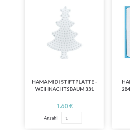
HAMA MIDI STIFTPLATTE -
HA
WEIHNACHTSBAUM 331
28
1.60 €
Anzahl