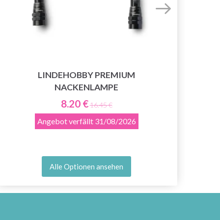
LINDEHOBBY PREMIUM
YKK
NACKENLAMPE
8.20 €
16.45 €
Angebot verfällt
31/08/2026
Alle Optionen ansehen