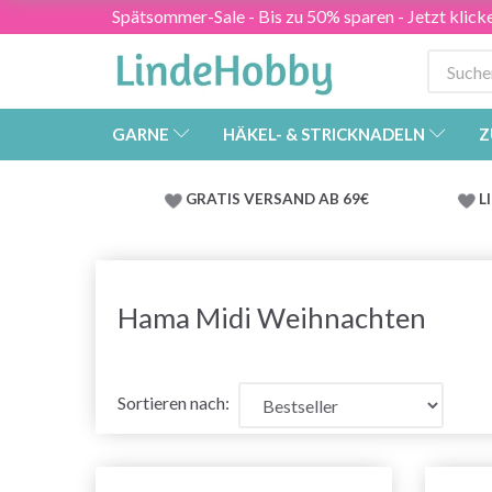
Spätsommer-Sale - Bis zu 50% sparen - Jetzt klick
GARNE
HÄKEL- & STRICKNADELN
Z
GRATIS VERSAND AB 69€
L
Hama Midi Weihnachten
Sortieren nach: