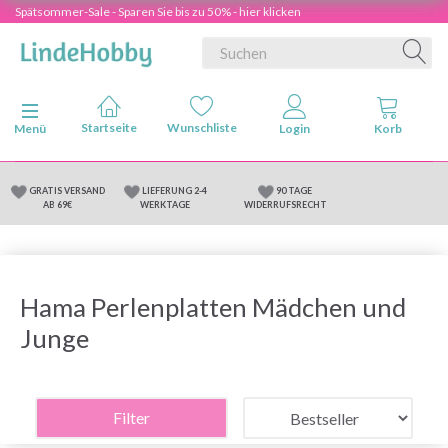
Spätsommer-Sale - Sparen Sie bis zu 50% - hier klicken
Anzeige ändern
Menü
GRATIS VERSAND
LIEFERUNG 2-4
90 TAGE
AB 69€
WERKTAGE
WIDERRUFSRECHT
Hama Perlenplatten Mädchen und
Junge
Filter