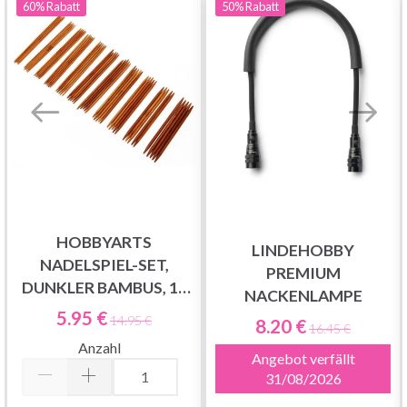
60%
Rabatt
50%
Rabatt
HOBBYARTS
LINDEHOBBY
NADELSPIEL-SET,
PREMIUM
DUNKLER BAMBUS, 15
NACKENLAMPE
GRÖSSEN, 20 CM
5.95 €
14.95 €
8.20 €
16.45 €
Anzahl
Angebot verfällt
31/08/2026