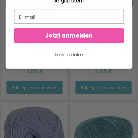
Angeboten!
Jetzt anmelden
HJERTEGARN
HJERTEGARN
INCAWOOL
EXTRAFINE MERINO
Nein danke
120
7.85 €
5.55 €
Alle Optionen ansehen
Alle Optionen ansehen