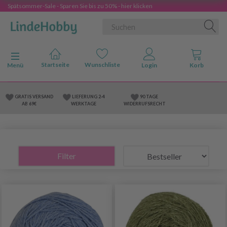
Spätsommer-Sale - Sparen Sie bis zu 50% - hier klicken
Anzeige ändern
Menü
GRATIS VERSAND
LIEFERUNG 2-4
90 TAGE
AB 69€
WERKTAGE
WIDERRUFSRECHT
Filter