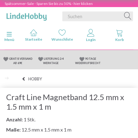
Spätsommer-Sale - Sparen Sie bis zu 50% - hier klicken
Anzeige ändern
Menü
GRATIS VERSAND
LIEFERUNG 2-4
90 TAGE
AB 69€
WERKTAGE
WIDERRUFSRECHT
HOBBY
Craft Line Magnetband 12.5 mm x
1.5 mm x 1 m
Anzahl:
1 Stk.
Maße:
12.5 mm x 1.5 mm x 1 m