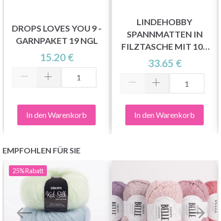
LINDEHOBBY
DROPS LOVES YOU 9 -
SPANNMATTEN IN
GARNPAKET 19 NGL
FILZTASCHE MIT 100
15.20 €
T-NADELN, WEISS
33.65 €
In den Warenkorb
In den Warenkorb
EMPFOHLEN FÜR SIE
25%
Rabatt