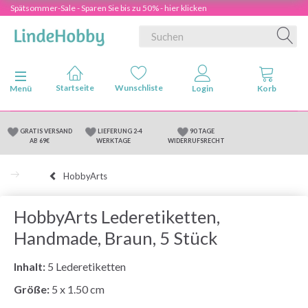
Spätsommer-Sale - Sparen Sie bis zu 50% - hier klicken
Anzeige ändern
Menü
GRATIS VERSAND
LIEFERUNG 2-4
90 TAGE
AB 69€
WERKTAGE
WIDERRUFSRECHT
HobbyArts
HobbyArts Lederetiketten,
Handmade, Braun, 5 Stück
Inhalt:
5 Lederetiketten
Größe:
5 x 1.50 cm