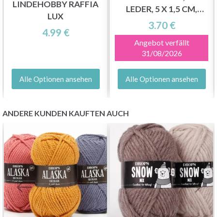
LINDEHOBBY RAFFIA
LEDER, 5 X 1,5 CM,
LUX
HANDGEFERTIGT, 6-
3.70 €
4.99 €
TLG
Angebot verfällt
31/08/2026
Alle Optionen ansehen
Alle Optionen ansehen
ANDERE KUNDEN KAUFTEN AUCH