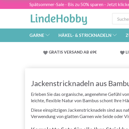
Spätsommer-Sale - Bis zu 50% sparen - Jetzt klick
GARNE
HÄKEL- & STRICKNADELN
Z
GRATIS VERSAND AB 69€
L
Jackenstricknadeln aus Bamb
Erleben Sie das organische, angenehme Gefühl von
leichte, flexible Natur von Bambus schont Ihre Hä
Diese einspitzigen Jackenstricknadeln sind aus na
Verwendung von glatten Garnen wie Seide oder Vis