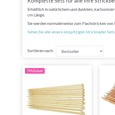
Komplette Sets für alle Ihre Strickb
Erhältlich in natürlichem und dunklem, karbonisi
cm Länge.
Sie werden normalerweise zum Flachstricken von 
Sehen Sie alle unsere einspitzigen Stricknadel-Sets
Sortieren nach:
79% Rabatt