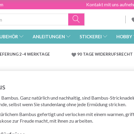
en
Kontakt mit uns aufne
UBEHÖR
ANLEITUNGEN
STICKEREI
HOBBY
IEFERUNG 2-4 WERKTAGE
90 TAGE WIDERRUFSRECHT
us
 Bambus. Ganz natürlich und nachhaltig, sind Bambus-Stricknadel
nde, selbst wenn Sie stundenlang ohne jede Ermüdung stricken.
türlichem Bambus gefertigt und verlocken mit einem warmen, griff
kose zur Freude macht, mit ihnen zu arbeiten.