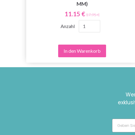
MM)
11.15 €
17.95 €
Anzahl
In den Warenkorb
Wer
exklus