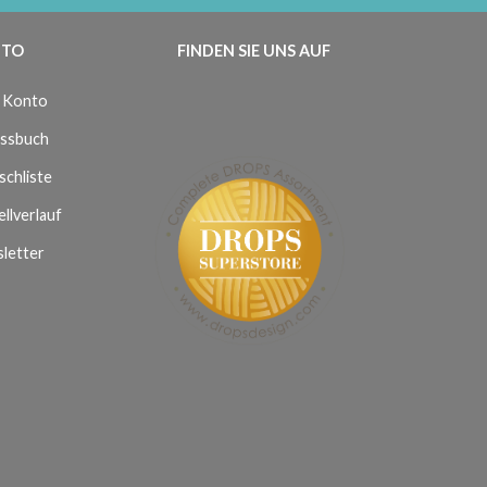
TO
FINDEN SIE UNS AUF
 Konto
ssbuch
chliste
llverlauf
letter