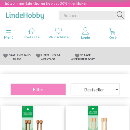
Spätsommer-Sale - Sparen Sie bis zu 50% - hier klicken
Anzeige ändern
Menü
GRATIS VERSAND
LIEFERUNG 2-4
90 TAGE
AB 69€
WERKTAGE
WIDERRUFSRECHT
Filter