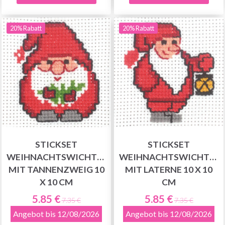
20% Rabatt
20% Rabatt
STICKSET
STICKSET
WEIHNACHTSWICHTEL
WEIHNACHTSWICHTEL
MIT TANNENZWEIG 10
MIT LATERNE 10 X 10
X 10 CM
CM
5.85 €
5.85 €
7.35 €
7.35 €
Angebot bis 12/08/2026
Angebot bis 12/08/2026