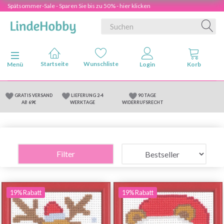
Spätsommer-Sale - Sparen Sie bis zu 50% - hier klicken
Anzeige ändern
Menü
GRATIS VERSAND
LIEFERUNG 2-4
90 TAGE
AB 69€
WERKTAGE
WIDERRUFSRECHT
Filter
19% Rabatt
19% Rabatt