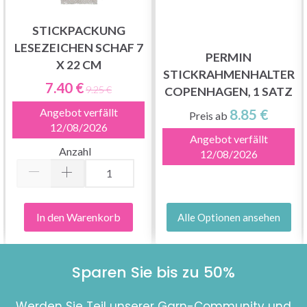
STICKPACKUNG
LESEZEICHEN SCHAF 7
PERMIN
X 22 CM
STICKRAHMENHALTER
7.40 €
9.25 €
COPENHAGEN, 1 SATZ
8.85 €
Angebot verfällt
Preis ab
12/08/2026
Angebot verfällt
Anzahl
12/08/2026
In den Warenkorb
Alle Optionen ansehen
Sparen Sie bis zu 50%
Werden Sie Teil unserer Garn-Community und