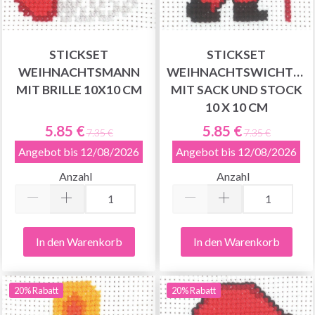
STICKSET
STICKSET
WEIHNACHTSMANN
WEIHNACHTSWICHTEL
MIT BRILLE 10X10 CM
MIT SACK UND STOCK
10 X 10 CM
5.85 €
5.85 €
7.35 €
7.35 €
Angebot bis 12/08/2026
Angebot bis 12/08/2026
Anzahl
Anzahl
In den Warenkorb
In den Warenkorb
20% Rabatt
20% Rabatt