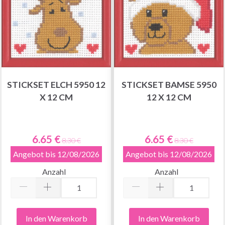
STICKSET ELCH 5950 12
STICKSET BAMSE 5950
X 12 CM
12 X 12 CM
6.65 €
6.65 €
8.30 €
8.30 €
Angebot bis 12/08/2026
Angebot bis 12/08/2026
Anzahl
Anzahl
In den Warenkorb
In den Warenkorb