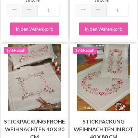
Anzahl
Anzahl
In den Warenkorb
In den Warenkorb
19% Rabatt
19% Rabatt
STICKPACKUNG FROHE
STICKPACKUNG
WEIHNACHTEN 40 X 80
WEIHNACHTEN IN ROT
CM
40 X 80 CM