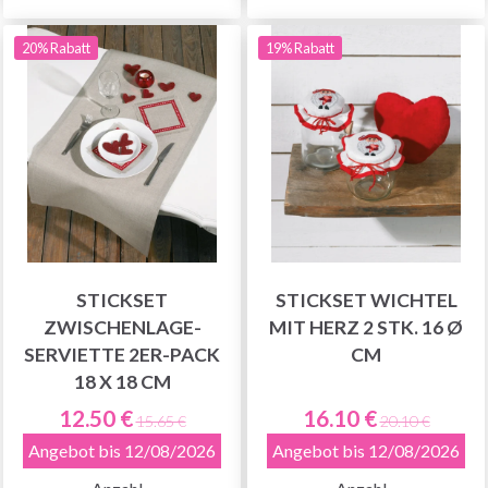
20% Rabatt
19% Rabatt
STICKSET
STICKSET WICHTEL
ZWISCHENLAGE-
MIT HERZ 2 STK. 16 Ø
SERVIETTE 2ER-PACK
CM
18 X 18 CM
12.50 €
16.10 €
15.65 €
20.10 €
Angebot bis 12/08/2026
Angebot bis 12/08/2026