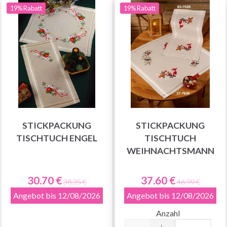
19% Rabatt
19% Rabatt
STICKPACKUNG
STICKPACKUNG
TISCHTUCH ENGEL
TISCHTUCH
WEIHNACHTSMANN
30.70 €
37.60 €
38.35 €
46.99 €
Angebot bis 12/08/2026
Angebot bis 12/08/2026
Anzahl