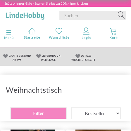
Spätsommer-Sale - Sparen Sie bis zu 50% - hier klicken
Anzeige ändern
Menü
GRATIS VERSAND
LIEFERUNG 2-4
90 TAGE
AB 69€
WERKTAGE
WIDERRUFSRECHT
Weihnachtstisch
Filter