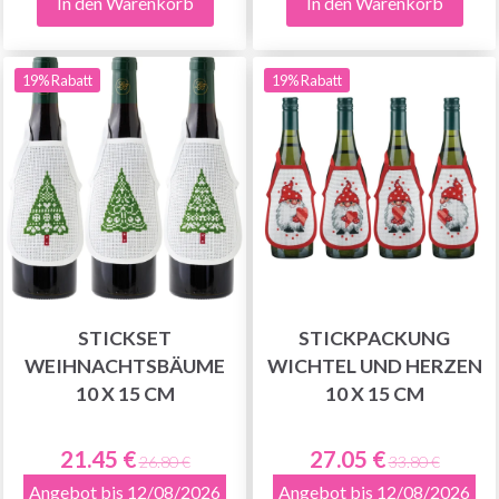
In den Warenkorb
In den Warenkorb
19% Rabatt
19% Rabatt
STICKSET
STICKPACKUNG
WEIHNACHTSBÄUME
WICHTEL UND HERZEN
10 X 15 CM
10 X 15 CM
21.45 €
27.05 €
26.80 €
33.80 €
Angebot bis 12/08/2026
Angebot bis 12/08/2026