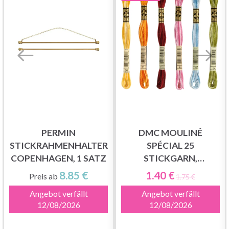
PERMIN
DMC MOULINÉ
STICKRAHMENHALTER
SPÉCIAL 25
COPENHAGEN, 1 SATZ
STICKGARN,
FARBWECHSELND
8.85 €
1.40 €
Preis ab
1.75 €
Angebot verfällt
Angebot verfällt
12/08/2026
12/08/2026