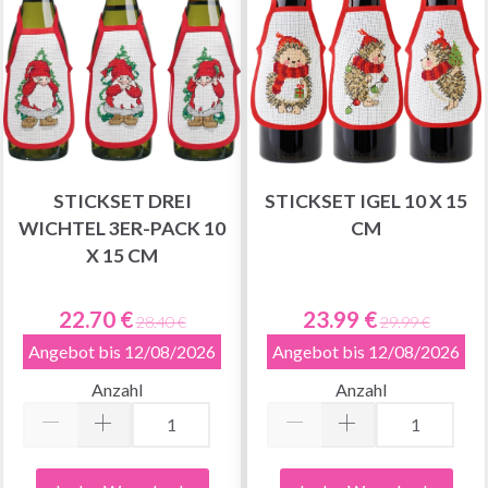
Nein danke
STICKSET DREI
STICKSET IGEL 10 X 15
WICHTEL 3ER-PACK 10
CM
X 15 CM
22.70 €
23.99 €
28.40 €
29.99 €
Angebot bis 12/08/2026
Angebot bis 12/08/2026
Anzahl
Anzahl