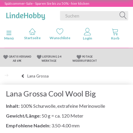
Spätsommer-Sale - Sparen Sie bis zu 50% - hier klicken
Anzeige ändern
Menü
GRATIS VERSAND
LIEFERUNG 2-4
90 TAGE
AB 69€
WERKTAGE
WIDERRUFSRECHT
Lana Grossa
Lana Grossa Cool Wool Big
Inhalt:
100% Schurwolle, extrafeine Merinowolle
Gewicht/Länge:
50 g = ca. 120 Meter
Empfohlene Nadeln:
3.50-4.00 mm