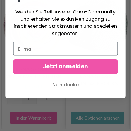
Werden Sie Teil unserer Garn-Community
und erhalten Sie exklusiven Zugang zu
inspirierenden Strickmustern und speziellen
Angeboten!
Jetzt anmelden
LANA GROSSA
LANA GROSSA
MEILENWEIT 100 DUSK
VINTAGE SOCKS
Nein danke
13.30 €
14.55 €
In den Warenkorb
Alle Optionen ansehen