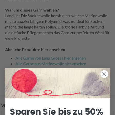
Warum dieses Garn wählen?
Landlust Die Sockenwolle kombiniert weiche Merinowolle
mit strapazierfähigem Polyamid, was es ideal für Socken
macht, die lange halten sollen. Die große Farbvielfalt und
die einfache Pflege machen das Garn zur perfekten Wahl für
viele Projekte.
Ähnliche Produkte hier ansehen
Alle Garne von Lana Grossa hier ansehen
Alle Garne aus Merinowolle hier ansehen
Alle Sockengarne hier ansehen
Alle Garne für Nadeln hier ansehen
VERWANDTE PRODUKTE
Sparen Sie bis zu 50%