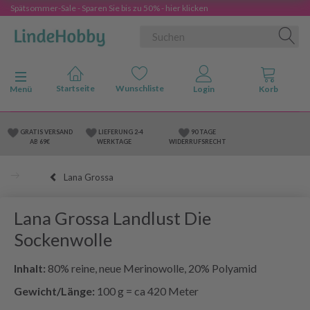
Spätsommer-Sale - Sparen Sie bis zu 50% - hier klicken
Anzeige ändern
Menü
GRATIS VERSAND
LIEFERUNG 2-4
90 TAGE
AB 69€
WERKTAGE
WIDERRUFSRECHT
Lana Grossa
Lana Grossa Landlust Die
Sockenwolle
Inhalt:
80% reine, neue Merinowolle, 20% Polyamid
Gewicht/Länge:
100 g = ca 420 Meter