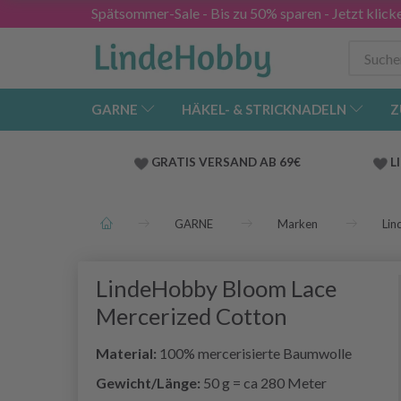
Spätsommer-Sale - Bis zu 50% sparen - Jetzt klick
GARNE
HÄKEL- & STRICKNADELN
Z
GRATIS VERSAND AB 69€
L
GARNE
Marken
Li
LindeHobby Bloom Lace
Mercerized Cotton
Material:
100% mercerisierte Baumwolle
Gewicht/Länge:
50 g = ca 280 Meter