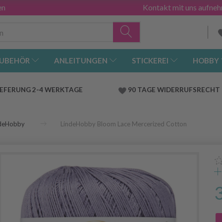
en
Kontakt mit uns aufne
UBEHÖR
ANLEITUNGEN
STICKEREI
HOBBY
IEFERUNG 2-4 WERKTAGE
90 TAGE WIDERRUFSRECHT
ndeHobby
LindeHobby Bloom Lace Mercerized Cotton