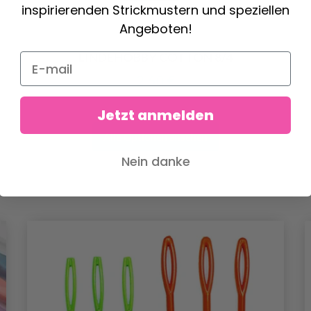
inspirierenden Strickmustern und speziellen
Angeboten!
LINDEHOBBY COTTON 8/4
2.60 €
Jetzt anmelden
Alle Optionen ansehen
Nein danke