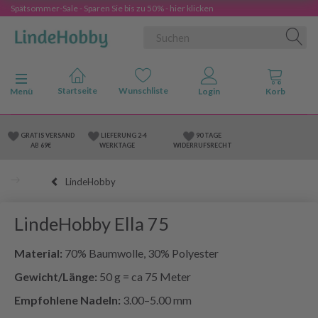
Spätsommer-Sale - Sparen Sie bis zu 50% - hier klicken
Anzeige ändern
Menü
GRATIS VERSAND
LIEFERUNG 2-4
90 TAGE
AB 69€
WERKTAGE
WIDERRUFSRECHT
LindeHobby
LindeHobby Ella 75
Material:
70% Baumwolle, 30% Polyester
Gewicht/Länge:
50 g = ca 75 Meter
Empfohlene Nadeln:
3.00–5.00 mm