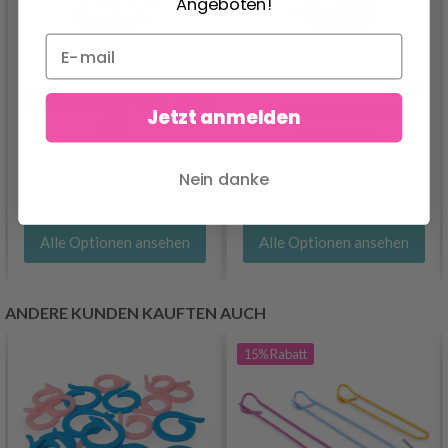
Angeboten!
LINDEHOBBY BLOOM
LINDEHOBBY COTTON
8/8 MERCERIZED
Jetzt anmelden
8/7
COTTON
2.60 €
3.75 €
Nein danke
Alle Optionen ansehen
Alle Optionen ansehen
ANDERE KUNDEN KAUFTEN AUCH
15%
Rabatt