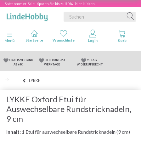
Spätsommer-Sale - Sparen Sie bis zu 50% - hier klicken
Anzeige ändern
Menü
GRATIS VERSAND
LIEFERUNG 2-4
90 TAGE
AB 69€
WERKTAGE
WIDERRUFSRECHT
LYKKE
LYKKE Oxford Etui für
Auswechselbare Rundstricknadeln,
9 cm
Inhalt:
1 Etui für auswechselbare Rundstricknadeln (9 cm)