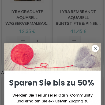
LYRA GRADUATE
LYRA REMBRANDT
AQUARELL
AQUARELL
WASSERVERMALBARE
BUNTSTIFTE & PINSEL,
FARBSTIFTE & PINSEL,
24 + 1 STÜCK
12.35 €
41.45 €
12 + 1 STÜCK
In den Warenkorb
In den Warenkorb
ANDERE KUNDEN KAUFTEN AUCH
Sparen Sie bis zu 50%
Werden Sie Teil unserer Garn-Community
und erhalten Sie exklusiven Zugang zu