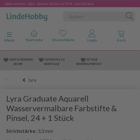
Spätsommer-Sale - Sparen Sie bis zu 50% - hier klicken
Anzeige ändern
Menü
GRATIS VERSAND
LIEFERUNG 2-4
90 TAGE
AB 69€
WERKTAGE
WIDERRUFSRECHT
Lyra
Lyra Graduate Aquarell
Wasservermalbare Farbstifte &
Pinsel, 24 + 1 Stück
Strichstärke:
3,3 mm