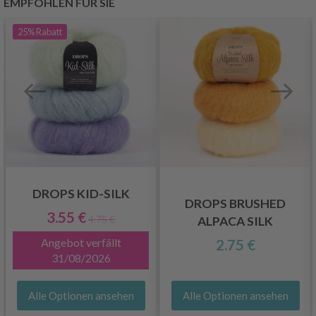
EMPFOHLEN FÜR SIE
25%
Rabatt
DROPS KID-SILK
DROPS BRUSHED
3.55 €
4.75 €
ALPACA SILK
Angebot verfällt
2.75 €
31/08/2026
Alle Optionen ansehen
Alle Optionen ansehen