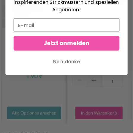
inspirierenden Strickmustern und speziellen
Angeboten!
Jetzt anmelden
METALLKNOPF 23MM
DROPS SNOW UNI
MIT ÖSE GL.SOLV
Nein danke
COLOUR
2.20 €
1.90 €
In den Warenkorb
Alle Optionen ansehen